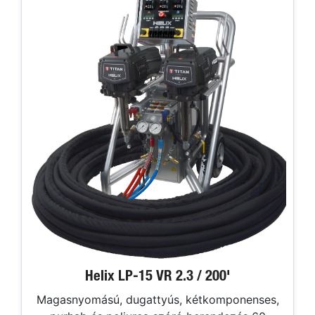
Helix LP-15 VR 2.3 / 200'
Magasnyomású, dugattyús, kétkomponenses,