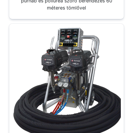
purhab és poliurea szóró berendezés 60
méteres tömlővel