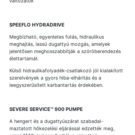
változatok
SPEEFLO HYDRADRIVE
Megbízható, egyenletes futás, hidraulikus
meghajtás, lassú dugattyú mozgás, amelyek
jelentősen meghosszabbítják a szóróberendezés
élettartamát.
Külső hidraulikafolyadék-csatlakozó jól kialakított
szerelvények a gyors hiba-elhárítás és a
leegyszerűsített karbantartás érdekében.
SEVERE SERVICE™ 900 PUMPE
A hengert és a dugattyúszárat szabadal-
maztatott hőkezelési eljárással edzették meg,