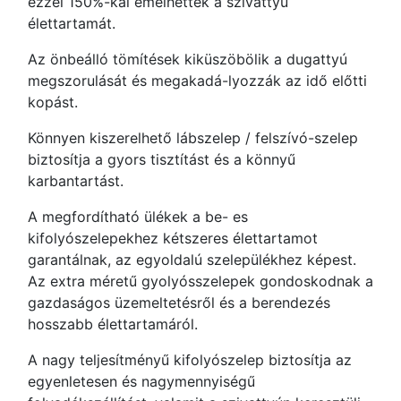
ezzel 150%-kal emelhették a szivattyú
élettartamát.
Az önbeálló tömítések kiküszöbölik a dugattyú
megszorulását és megakadá-lyozzák az idő előtti
kopást.
Könnyen kiszerelhető lábszelep / felszívó-szelep
biztosítja a gyors tisztítást és a könnyű
karbantartást.
A megfordítható ülékek a be- es
kifolyószelepekhez kétszeres élettartamot
garantálnak, az egyoldalú szelepülékhez képest.
Az extra méretű gyolyósszelepek gondoskodnak a
gazdaságos üzemeltetésről és a berendezés
hosszabb élettartamáról.
A nagy teljesítményű kifolyószelep biztosítja az
egyenletesen és nagymennyiségű