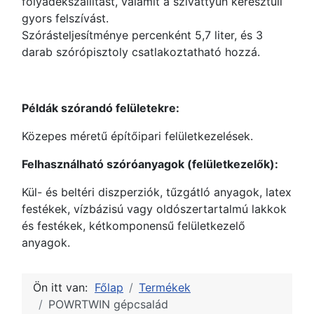
folyadékszállítást, valamit a szivattyún keresztüli
gyors felszívást.
Szórásteljesítménye percenként 5,7 liter, és 3
darab szórópisztoly csatlakoztatható hozzá.
Példák szórandó felületekre:
Közepes méretű építőipari felületkezelések.
Felhasználható szóróanyagok (felületkezelők):
Kül- és beltéri diszperziók, tűzgátló anyagok, latex
festékek, vízbázisú vagy oldószertartalmú lakkok
és festékek, kétkomponensű felületkezelő
anyagok.
Ön itt van:
Főlap
Termékek
POWRTWIN gépcsalád